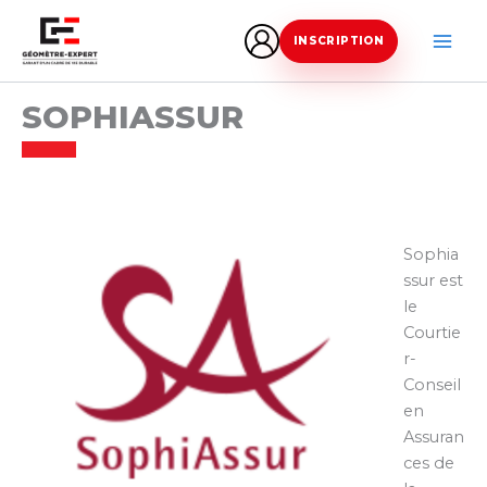
Aller
au
INSCRIPTION
contenu
SOPHIASSUR
Sophia
ssur est
le
Courtie
r-
Conseil
en
Assuran
ces de