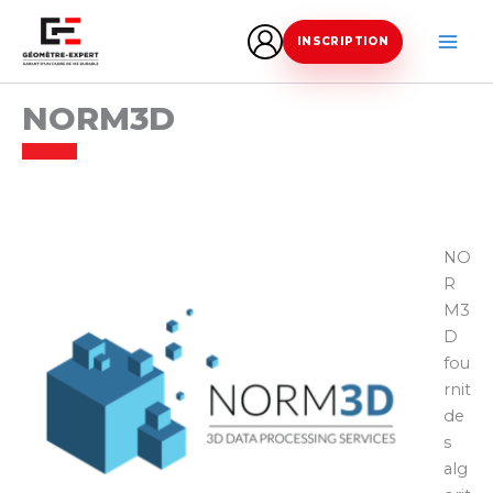
Aller
au
INSCRIPTION
contenu
NORM3D
NO
R
M3
D
fou
rnit
de
s
alg